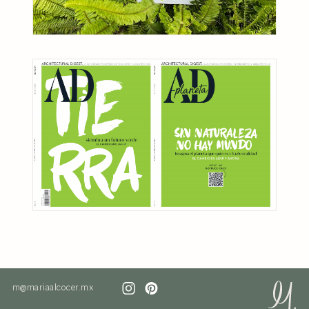
m@mariaalcocer.mx