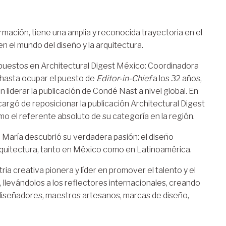
rmación, tiene una amplia y reconocida trayectoria en el
en el mundo del diseño y la arquitectura.
puestos en Architectural Digest México: Coordinadora
a hasta ocupar el puesto de
Editor-in-Chief
a los 32 años,
n liderar la publicación de Condé Nast a nivel global. En
cargó de reposicionar la publicación Architectural Digest
 el referente absoluto de su categoría en la región.
, María descubrió su verdadera pasión: el diseño
 arquitectura, tanto en México como en Latinoamérica.
ria creativa pionera y líder en promover el talento y el
 llevándolos a los reflectores internacionales, creando
iseñadores, maestros artesanos, marcas de diseño,