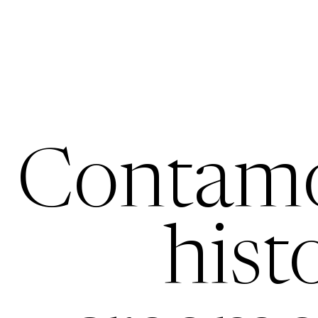
Contam
hist