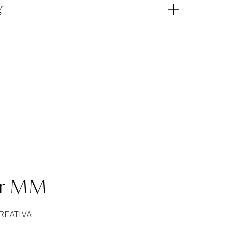
g
er MM
REATIVA