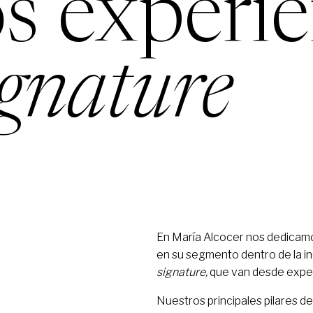
s experie
ignature
En María Alcocer nos dedicamo
en su segmento dentro de la ind
signature,
que van desde exper
Nuestros principales pilares de 