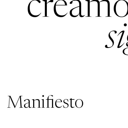
creamo
s
Manifiesto