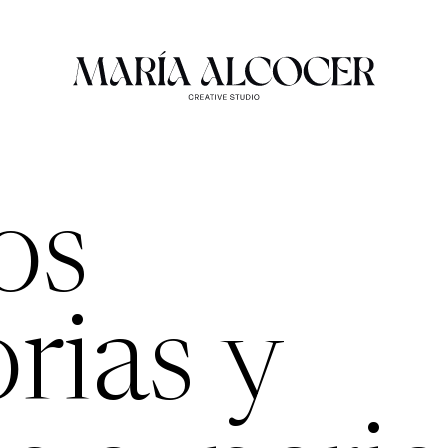
os
orias y