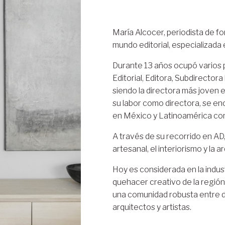
María Alcocer, periodista de fo
mundo editorial, especializada 
Durante 13 años ocupó varios 
Editorial, Editora, Subdirector
siendo la directora más joven e
su labor como directora, se en
en México y Latinoamérica como
A través de su recorrido en AD
artesanal, el interiorismo y la
Hoy es considerada en la indust
quehacer creativo de la región,
una comunidad robusta entre d
arquitectos y artistas.