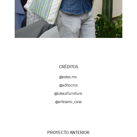
CRÉDITOS
@estex.mx
@adhocmx
@lutecafurniture
@artesano_casa
PROYECTO ANTERIOR