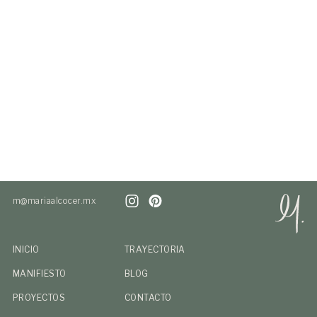
m@mariaalcocer.mx
INICIO
TRAYECTORIA
MANIFIESTO
BLOG
PROYECTOS
CONTACTO